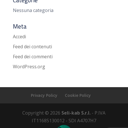
Categorie
Nessuna categoria
Meta
Accedi
Feed dei contenuti
Feed dei commenti
WordPress.org
Privacy Policy
Cookie Policy
Copyright © 2026
Seli-kab S.r.l.
- P.IVA
IT11685130012 - SDI A4707H7